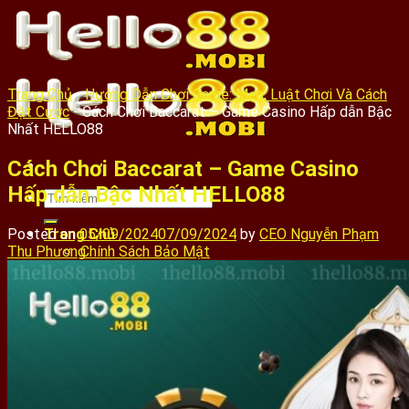
Skip
to
content
Trang Chủ
-
Hướng Dẫn Chơi Game: Mẹo, Luật Chơi Và Cách
Đặt Cược
-
Cách Chơi Baccarat – Game Casino Hấp dẫn Bậc
Nhất HELLO88
Cách Chơi Baccarat – Game Casino
Hấp dẫn Bậc Nhất HELLO88
Posted on
05/09/2024
07/09/2024
by
CEO Nguyễn Phạm
Trang Chủ
Thu Phương
Chính Sách Bảo Mật
Điều Khoản Và Điều Kiện
Chơi Có Trách Nhiệm
Liên Hệ Hello88
Các Câu Hỏi Thường Gặp
Đăng Ký Hello88
Đăng Nhập Hello88
Nạp Tiền Hello88
Rút Tiền Hello88
Tải App Hello88