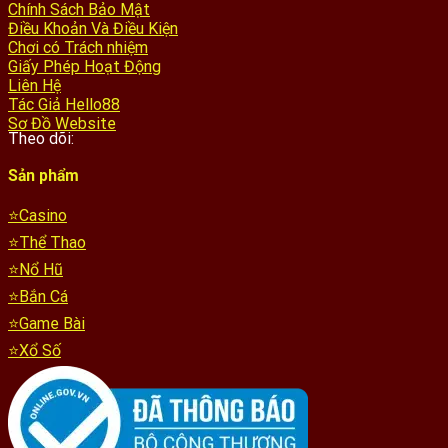
Chính Sách Bảo Mật
Điều Khoản Và Điều Kiện
Chơi có Trách nhiệm
Giấy Phép Hoạt Động
Liên Hệ
Tác Giả Hello88
Sơ Đồ Website
Theo dõi:
Sản phẩm
⭐Casino
⭐Thể Thao
⭐Nổ Hũ
⭐Bắn Cá
⭐Game Bài
⭐Xổ Số