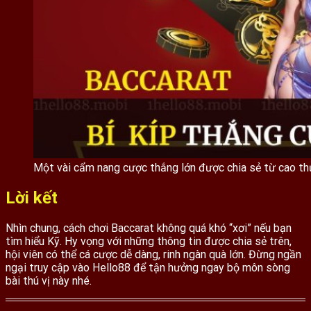
Một vài cẩm nang cược thắng lớn được chia sẻ từ cao th
Lời kết
Nhìn chung, cách chơi Baccarat không quá khó “xơi” nếu bạn
tìm hiểu Kỹ. Hy vọng với những thông tin được chia sẻ trên,
hội viên có thể cá cược dễ dàng, rinh ngàn quà lớn. Đừng ngần
ngại truy cập vào Hello88 để tận hưởng ngay bộ môn sòng
bài thú vị này nhé.