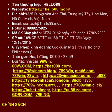
Tên thương hiệu: HELLO88
Website:
https://1hello88.mobi/
Địa chỉ:
93/5 Đ. Nguyễn Ảnh Thủ, Trung Mỹ Tây, Hóc Môn,
Hồ Chí Minh, Việt Nam
Email
:
contact@1hello88.mobi
Hotline: 0909275925
Mã Số Giấy phép:
CEZA-0162 ngày cấp phép 17/02/2008
GP số:
169/GP-BTTT do Bộ TT và TT Cấp Ngày
12/12/2015
Giấy Phép kinh doanh:
Cục quản lý giải trí và trò chơi
Philipp
ines ()
Thời gian Hoạt động: 00:00 - 23:59
Đối tác nhà cái:
98Win
,
88VV.COM
,
https://bet88lt.com/
,
https://98wincom.blog/
,
789 Win
,
mb66.com
,
789win
,
23win
, ,
https://23wincasino.com/
, , ,
u888
,
https://tylekeonhacai5.london/
,
88clb.rsvp
,
https://789wincom.art/
, , ,
https://789winn.click/
, ,
https://hubet.cheap/
,
https://uu88.za.com/
,
GO99.COM
.
79KING
,
CHÍNH SÁCH