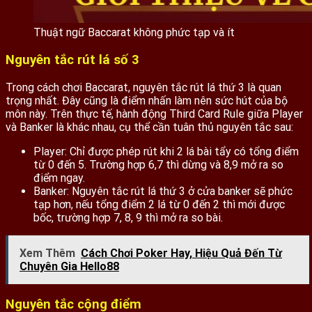
Thuật ngữ Baccarat không phức tạp và ít
Nguyên tắc rút lá số 3
Trong cách chơi Baccarat, nguyên tắc rút lá thứ 3 là quan
trọng nhất. Đây cũng là điểm nhấn làm nên sức hút của bộ
môn này. Trên thực tế, hành động Third Card Rule giữa Player
và Banker là khác nhau, cụ thể cần tuân thủ nguyên tắc sau:
Player: Chỉ được phép rút khi 2 lá bài tẩy có tổng điểm
từ 0 đến 5. Trường hợp 6,7 thì dừng và 8,9 mở ra so
điểm ngay.
Banker: Nguyên tắc rút lá thứ 3 ở cửa banker sẽ phức
tạp hơn, nếu tổng điểm 2 lá từ 0 đến 2 thì mới được
bốc, trường hợp 7, 8, 9 thì mở ra so bài.
Xem Thêm
Cách Chơi Poker Hay, Hiệu Quả Đến Từ
Chuyên Gia Hello88
Nguyên tắc cộng điểm