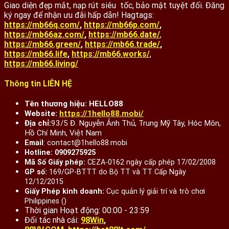
Giao diện đẹp mắt, nạp rút siêu tốc, bảo mật tuyệt đối. Đăng
ký ngay để nhận ưu đãi hấp dẫn! Hagtags:
https://mb66q.com/
,
https://mb66p.com/
,
https://mb66az.com/
,
https://mb66.date/
,
https://mb66.green/
,
https://mb66.trade/
,
https://mb66.life
,
https://mb66.works/
,
https://mb66.living/
Thông tin LIÊN HỆ
Tên thương hiệu: HELLO88
Website:
https://1hello88.mobi/
Địa chỉ:
93/5 Đ. Nguyễn Ảnh Thủ, Trung Mỹ Tây, Hóc Môn,
Hồ Chí Minh, Việt Nam
Email
:
contact@1hello88.mobi
Hotline: 0909275925
Mã Số Giấy phép:
CEZA-0162 ngày cấp phép 17/02/2008
GP số:
169/GP-BTTT do Bộ TT và TT Cấp Ngày
12/12/2015
Giấy Phép kinh doanh:
Cục quản lý giải trí và trò chơi
Philipp
ines ()
Thời gian Hoạt động: 00:00 - 23:59
Đối tác nhà cái:
98Win
,