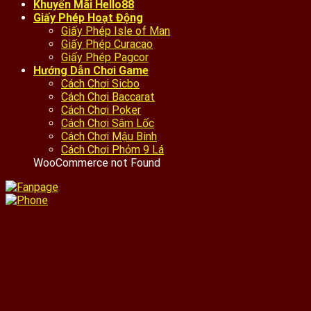
Khuyến Mãi Hello88
Giấy Phép Hoạt Động
Giấy Phép Isle of Man
Giấy Phép Curacao
Giấy Phép Pagcor
Hướng Dẫn Chơi Game
Cách Chơi Sicbo
Cách Chơi Baccarat
Cách Chơi Poker
Cách Chơi Sâm Lốc
Cách Chơi Mậu Binh
Cách Chơi Phỏm 9 Lá
WooCommerce not Found