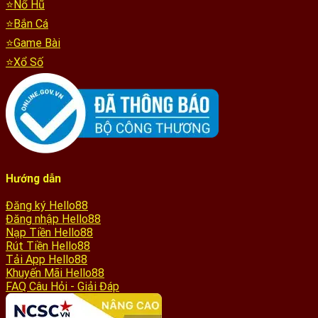
⭐Nổ Hũ
⭐Bắn Cá
⭐Game Bài
⭐Xổ Số
Hướng dẫn
Đăng ký Hello88
Đăng nhập Hello88
Nạp Tiền Hello88
Rút Tiền Hello88
Tải App Hello88
Khuyến Mãi Hello88
FAQ Câu Hỏi - Giải Đáp