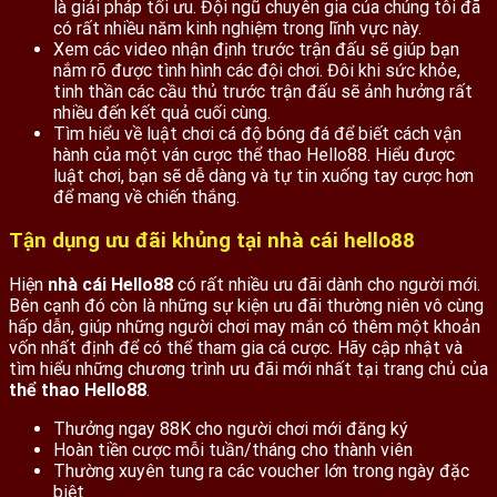
là giải pháp tối ưu. Đội ngũ chuyên gia của chúng tôi đã
có rất nhiều năm kinh nghiệm trong lĩnh vực này.
Xem các video nhận định trước trận đấu sẽ giúp bạn
nắm rõ được tình hình các đội chơi. Đôi khi sức khỏe,
tinh thần các cầu thủ trước trận đấu sẽ ảnh hưởng rất
nhiều đến kết quả cuối cùng.
Tìm hiểu về luật chơi cá độ bóng đá để biết cách vận
hành của một ván cược thể thao Hello88. Hiểu được
luật chơi, bạn sẽ dễ dàng và tự tin xuống tay cược hơn
để mang về chiến thắng.
Tận dụng ưu đãi khủng tại nhà cái hello88
Hiện
nhà cái Hello88
có rất nhiều ưu đãi dành cho người mới.
Bên cạnh đó còn là những sự kiện ưu đãi thường niên vô cùng
hấp dẫn, giúp những người chơi may mắn có thêm một khoản
vốn nhất định để có thể tham gia cá cược. Hãy cập nhật và
tìm hiểu những chương trình ưu đãi mới nhất tại trang chủ của
thể thao Hello88
.
Thưởng ngay 88K cho người chơi mới đăng ký
Hoàn tiền cược mỗi tuần/tháng cho thành viên
Thường xuyên tung ra các voucher lớn trong ngày đặc
biệt