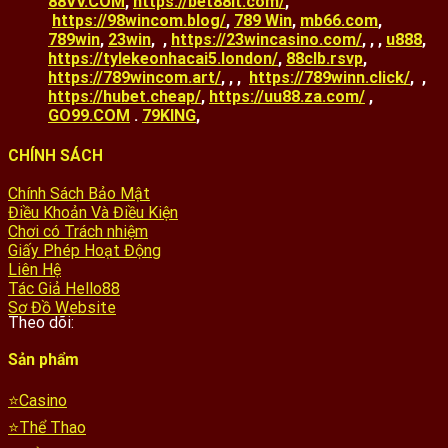
88VV.COM
,
https://bet88lt.com/
,
https://98wincom.blog/
,
789 Win
,
mb66.com
,
789win
,
23win
, ,
https://23wincasino.com/
, , ,
u888
,
https://tylekeonhacai5.london/
,
88clb.rsvp
,
https://789wincom.art/
, , ,
https://789winn.click/
, ,
https://hubet.cheap/
,
https://uu88.za.com/
,
GO99.COM
.
79KING
,
CHÍNH SÁCH
Chính Sách Bảo Mật
Điều Khoản Và Điều Kiện
Chơi có Trách nhiệm
Giấy Phép Hoạt Động
Liên Hệ
Tác Giả Hello88
Sơ Đồ Website
Theo dõi:
Sản phẩm
⭐Casino
⭐Thể Thao