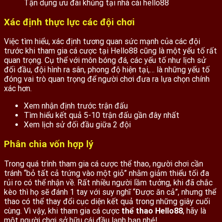
Tận dụng ưu đãi khủng tại nhà cái hello88
Xác định thực lực các đội chơi
Việc tìm hiểu, xác định tương quan sức mạnh của các đội
trước khi tham gia cá cược tại Hello88 cũng là một yếu tố rất
quan trọng. Cụ thể với môn bóng đá, các yếu tố như lịch sử
đối đầu, đội hình ra sân, phong độ hiện tại,… là những yếu tố
đóng vai trò quan trọng để người chơi đưa ra lựa chọn chính
xác hơn.
Xem nhận định trước trận đấu
Tìm hiểu kết quả 5-10 trận đấu gần đây nhất
Xem lịch sử đối đầu giữa 2 đội
Phân chia vốn hợp lý
Trong quá trình tham gia cá cược thể thao, người chơi cần
tránh “bỏ tất cả trứng vào một giỏ” nhằm giảm thiểu tối đa
rủi ro có thể nhận về. Rất nhiều người lầm tưởng, khi đã chắc
kèo thì họ sẽ đánh 1 tay với suy nghĩ “Được ăn cả”, nhưng thể
thao có thể thay đổi cục diện kết quả trong những giây cuối
cùng. Vì vậy, khi tham gia cá cược
thể thao Hello88
, hãy là
một người chơi sở hữu cái đầu lạnh bạn nhé!