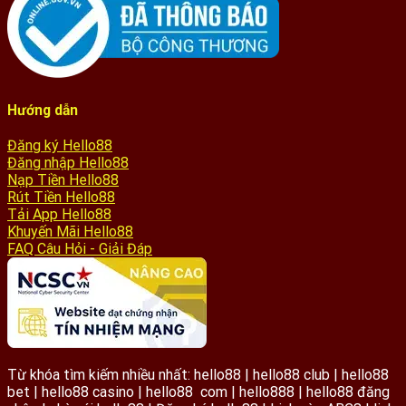
Hướng dẫn
Đăng ký Hello88
Đăng nhập Hello88
Nạp Tiền Hello88
Rút Tiền Hello88
Tải App Hello88
Khuyến Mãi Hello88
FAQ Câu Hỏi - Giải Đáp
Từ khóa tìm kiếm nhiều nhất: hello88 | hello88 club | hello88
bet | hello88 casino | hello88 com | hello888 | hello88 đăng