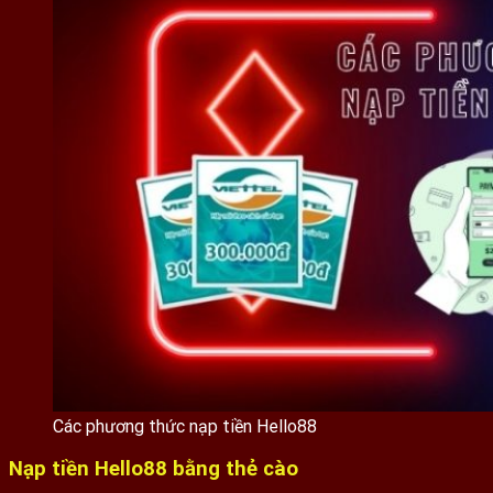
Các phương thức nạp tiền Hello88
Nạp tiền Hello88 bằng thẻ cào