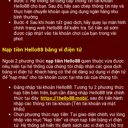
Bước 3: Hệ thống sẽ cung cấp thông tin tài khoản
Hello88 cho bạn. Sau đó, hãy sao chép thông tin này và
thực hiện chuyển khoản qua ứng dụng ngân hàng như
bình thường.
Bước 4: Sau khi hoàn tất giao dịch, hãy quay lại màn hình
chính trang web Hello88 để kiểm tra. Số tiền sẽ sớm
được cập nhật vào tài khoản chơi của bạn trong vài
phút.
Nạp tiền Hello88 bằng ví điện tử
Ngoài 2 phương thức
nạp tiền Hello88
quen thuộc vừa được
nêu, hiện tại hệ thống của chúng tôi chấp nhận các gioa dịch
bằng ví điện tử. Khách hàng có thể dễ dàng sử dụng ví điện tử
để “nạp máu” cho tài khoản cược tại nhà cái của chúng tôi.
Đăng nhập tài khoản Hello88: Tương tự 2 phương thức
nạp tiền bên trên, bạn cần đăng nhập Hello88 link chính
thức tại đây:
https://1hello88.mobi/
, sau đó tiến hành
nhập các thông tin tài khoản (Tên tài khoản và mật
khẩu).
Chọn phương thức nạp tiền: Tại giao diện chính, vui lòng
nhấp vào mục “Nạp tiền” và chọn nạp tiền bằng ví điện
tử. Hệ thống sẽ hiển thị danh sách các ví điện tử hỗ trợ