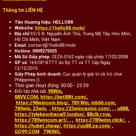
Thông tin LIÊN HỆ
Tên thương hiệu: HELLO88
Website:
https://1hello88.mobi/
Địa chỉ:
93/5 Đ. Nguyễn Ảnh Thủ, Trung Mỹ Tây, Hóc Môn,
Hồ Chí Minh, Việt Nam
Email
:
contact@1hello88.mobi
Hotline: 0909275925
Mã Số Giấy phép:
CEZA-0162 ngày cấp phép 17/02/2008
GP số:
169/GP-BTTT do Bộ TT và TT Cấp Ngày
12/12/2015
Giấy Phép kinh doanh:
Cục quản lý giải trí và trò chơi
Philipp
ines ()
Thời gian Hoạt động: 00:00 - 23:59
Đối tác nhà cái:
98Win
,
88VV.COM
,
https://bet88lt.com/
,
https://98wincom.blog/
,
789 Win
,
mb66.com
,
789win
,
23win
, ,
https://23wincasino.com/
, , ,
u888
,
https://tylekeonhacai5.london/
,
88clb.rsvp
,
https://789wincom.art/
, , ,
https://789winn.click/
, ,
https://hubet.cheap/
,
https://uu88.za.com/
,
GO99.COM
.
79KING
,