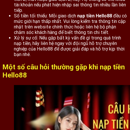
tài khoản nếu phát hiện nhập sai thông tin nhiều lần liên
tiếp.
Số tiền tối thiểu: Mỗi giao dịch
nạp tiền Hello88
đều có
mức giới hạn thấp nhất. Vui lòng kiểm tra thông tin cập
nhật trên website chính thức hoặc liên hệ bộ phận
chăm sóc khách hàng để biết thông tin chi tiết.
Xử lý sự cố: Nếu gặp bất kỳ vấn đề gì trong quá trình
nạp tiền, hãy liên hệ ngay với đội ngũ hỗ trợ chuyên
nghiệp của Hello88 để được giải đáp và hỗ trợ kịp thời
bạn nhé.
Một số câu hỏi thường gặp khi nạp tiền
Hello88