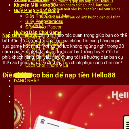
Một số câu hỏi thường gặp khi nạp tiền Hello88
Khuyến Mãi Hello88
Nếu tôi nạp nhầm số tiền, phải làm sao?
Có khuyến mãi nào khi nạp tiền Hello88 lần đầu
Giấy Phép Hoạt Động
không?
Giấy Phép Isle of Man
Mạng internet yếu có ảnh hưởng đến quá trình
Giấy Phép Curacao
nạp tiền không?
Kết bài
Giấy Phép Pagcor
Hướng Dẫn Chơi Game
Nạp tiền Hello88
chính là thao tác quan trọng giúp bạn có thể
Cách Chơi Sicbo
bắt đầu đặt cược tại nhà cái của chúng tôi cùng hàng ngàn
Cách Chơi Baccarat
tựa game hot nhất. Với sự nỗ lực không ngừng nghỉ trong 20
Cách Chơi Poker
năm qua, Hello88 đã nhận được sự tin tưởng tuyệt đối từ
Cách Chơi Sâm Lốc
phía khách hàng. Bài viết này, chúng tôi sẽ hướng dẫn bạn cụ
Cách Chơi Mậu Binh
thể các bước nạp tiền để tiếp tục chinh phục cuộc chơi nhé!
Cách Chơi Phỏm 9 Lá
Điều kiện cơ bản để nạp tiền Hello88
ĐĂNG KÝ
ĐĂNG NHẬP
ĐĂNG KÝ
ĐĂNG NHẬP