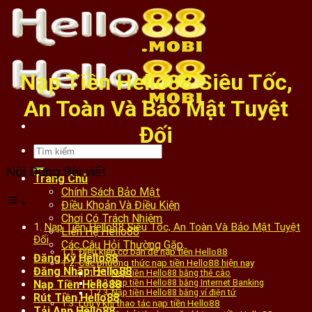
Skip
to
content
Nạp Tiền Hello88 Siêu Tốc,
An Toàn Và Bảo Mật Tuyệt
Đối
Nội Dung Bài viết
Trang Chủ
Chính Sách Bảo Mật
Điều Khoản Và Điều Kiện
Chơi Có Trách Nhiệm
Nạp Tiền Hello88 Siêu Tốc, An Toàn Và Bảo Mật Tuyệt
Liên Hệ Hello88
Đối
Các Câu Hỏi Thường Gặp
Điều kiện cơ bản để nạp tiền Hello88
Đăng Ký Hello88
Các phương thức nạp tiền Hello88 hiện nay
Đăng Nhập Hello88
Nạp tiền Hello88 bằng thẻ cào
Nạp Tiền Hello88
Nạp tiền Hello88 bằng Internet Banking
Nạp tiền Hello88 bằng ví điện tử
Rút Tiền Hello88
Lưu ý khi thao tác nạp tiền Hello88
Tải App Hello88