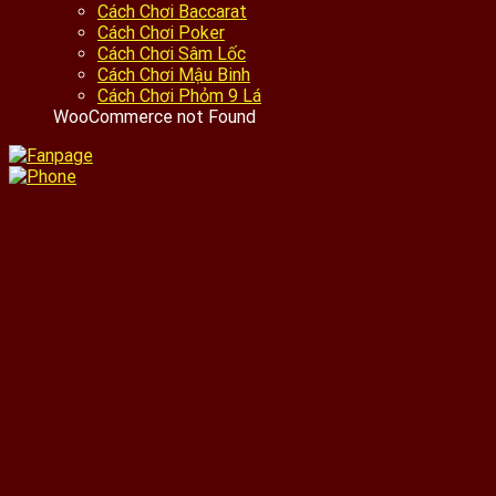
Cách Chơi Baccarat
Cách Chơi Poker
Cách Chơi Sâm Lốc
Cách Chơi Mậu Binh
Cách Chơi Phỏm 9 Lá
WooCommerce not Found