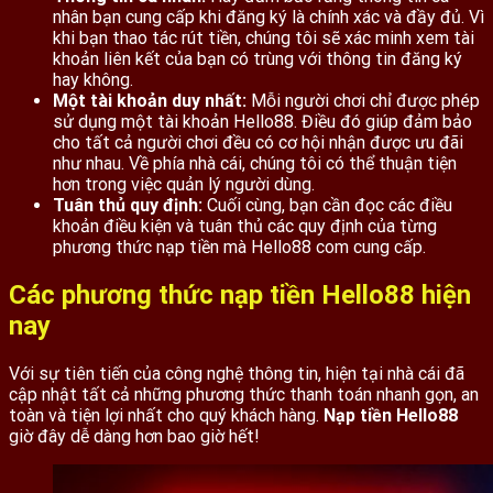
nhân bạn cung cấp khi đăng ký là chính xác và đầy đủ. Vì
khi bạn thao tác rút tiền, chúng tôi sẽ xác minh xem tài
khoản liên kết của bạn có trùng với thông tin đăng ký
hay không.
Một tài khoản duy nhất:
Mỗi người chơi chỉ được phép
sử dụng một tài khoản Hello88. Điều đó giúp đảm bảo
cho tất cả người chơi đều có cơ hội nhận được ưu đãi
như nhau. Về phía nhà cái, chúng tôi có thể thuận tiện
hơn trong việc quản lý người dùng.
Tuân thủ quy định:
Cuối cùng, bạn cần đọc các điều
khoản điều kiện và tuân thủ các quy định của từng
phương thức nạp tiền mà Hello88 com cung cấp.
Các phương thức nạp tiền Hello88 hiện
nay
Với sự tiên tiến của công nghệ thông tin, hiện tại nhà cái đã
cập nhật tất cả những phương thức thanh toán nhanh gọn, an
toàn và tiện lợi nhất cho quý khách hàng.
Nạp tiền Hello88
giờ đây dễ dàng hơn bao giờ hết!