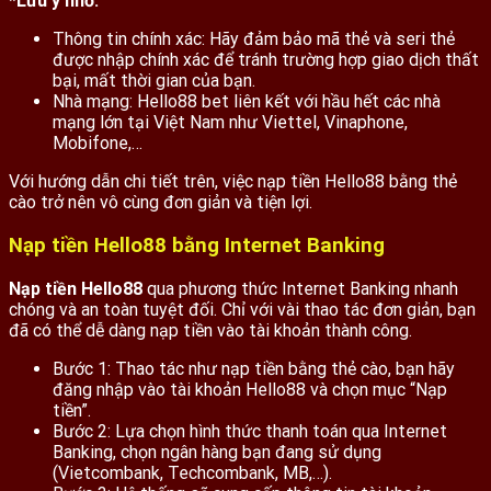
*Lưu ý nhỏ:
Thông tin chính xác: Hãy đảm bảo mã thẻ và seri thẻ
được nhập chính xác để tránh trường hợp giao dịch thất
bại, mất thời gian của bạn.
Nhà mạng: Hello88 bet liên kết với hầu hết các nhà
mạng lớn tại Việt Nam như Viettel, Vinaphone,
Mobifone,…
Với hướng dẫn chi tiết trên, việc nạp tiền Hello88 bằng thẻ
cào trở nên vô cùng đơn giản và tiện lợi.
Nạp tiền Hello88 bằng Internet Banking
Nạp tiền Hello88
qua phương thức Internet Banking nhanh
chóng và an toàn tuyệt đối. Chỉ với vài thao tác đơn giản, bạn
đã có thể dễ dàng nạp tiền vào tài khoản thành công.
Bước 1: Thao tác như nạp tiền bằng thẻ cào, bạn hãy
đăng nhập vào tài khoản Hello88 và chọn mục “Nạp
tiền”.
Bước 2: Lựa chọn hình thức thanh toán qua Internet
Banking, chọn ngân hàng bạn đang sử dụng
(Vietcombank, Techcombank, MB,…).