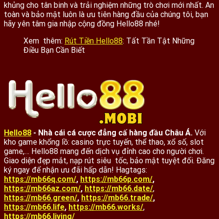
khủng cho tân binh và trải nghiệm những trò chơi mới nhất. An
toàn và bảo mật luôn là ưu tiên hàng đầu của chúng tôi, bạn
hãy yên tâm gia nhập cộng đồng Hello88 nhé!
Xem thêm:
Rút Tiền Hello88
: Tất Tần Tật Những
Điều Bạn Cần Biết
Hello88
- Nhà cái cá cược đẳng cấ hàng đầu Châu Á.
Với
kho game khổng lồ: casino trực tuyến, thể thao, xổ số, slot
game,… Hello88 mang đến dịch vụ đỉnh cao cho người chơi.
Giao diện đẹp mắt, nạp rút siêu tốc, bảo mật tuyệt đối. Đăng
ký ngay để nhận ưu đãi hấp dẫn! Hagtags:
https://mb66q.com/
,
https://mb66p.com/
,
https://mb66az.com/
,
https://mb66.date/
,
https://mb66.green/
,
https://mb66.trade/
,
https://mb66.life
,
https://mb66.works/
,
https://mb66.living/