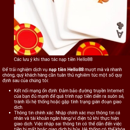
Các lưu ý khi thao tác nạp tiền Hello88
Để trải nghiệm dịch vụ
nạp tiền Hello88
mượt mà và nhanh
chóng, quý khách hàng cần tuân thủ nghiêm túc một số quy
định sau của chúng tôi:
Kết nối mạng ổn định: Đảm bảo đường truyền Internet
của bạn đủ mạnh để quá trình nạp tiền diễn ra suôn sẻ,
tránh lỗi hệ thống hoặc gặp tình trạng gián đoạn giao
dịch.
Thông tin chính xác: Nhập chính xác mọi thông tin cá
nhân và tài khoản ngân hàng/ví điện tử khi thực hiện
giao dịch. Việc nhập sai thông tin có thể dẫn đến việc
tiền bị mất hoặc giao dịch bị hủy. Hệ thống có thể khóa