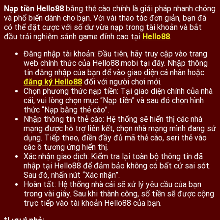
Nạp tiền Hello88
bằng thẻ cào chính là giải pháp nhanh chóng
và phổ biến dành cho bạn. Với vài thao tác đơn giản, bạn đã
có thể đặt cược với số dư vừa nạp trong tài khoản và bắt
đầu trải nghiệm sảnh game đỉnh cao tại
Hello88
.
Đăng nhập tài khoản: Đầu tiên, hãy truy cập vào trang
web chính thức của Hello88.mobi tại đây. Nhập thông
tin đăng nhập của bạn để vào giao diện cá nhân hoặc
đăng ký Hello88
đối với người chơi mới.
Chọn phương thức nạp tiền: Tại giao diện chính của nhà
cái, vui lòng chọn mục “Nạp tiền” và sau đó chọn hình
thức “Nạp bằng thẻ cào”.
Nhập thông tin thẻ cào: Hệ thống sẽ hiển thị các nhà
mạng được hỗ trợ liên kết, chọn nhà mạng mình đang sử
dụng. Tiếp theo, điền đầy đủ mã thẻ cào, seri thẻ vào
các ô tương ứng hiển thị.
Xác nhận giao dịch: Kiểm tra lại toàn bộ thông tin đã
nhập tại Hello88 để đảm bảo không có bất cứ sai sót.
Sau đó, nhấn nút “Xác nhận”.
Hoàn tất: Hệ thống nhà cái sẽ xử lý yêu cầu của bạn
trong vài giây. Sau khi thành công, số tiền sẽ được cộng
trực tiếp vào tài khoản Hello88 của bạn.