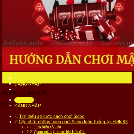
Khuyến Mãi Hello88
Giấy Phép Hoạt Động
Giấy Phép Isle of Man
Giấy Phép Curacao
Giấy Phép Pagcor
Hướng Dẫn Chơi Game
Cách Chơi Sicbo
Cách Chơi Baccarat
Cách Chơi Poker
Cách Chơi Sâm Lốc
Cách Chơi Mậu Binh
Cách Chơi Phỏm 9 Lá
05
ĐĂNG KÝ
Th9
ĐĂNG NHẬP
Nội Dung Bài viết
ĐĂNG KÝ
ĐĂNG NHẬP
Tìm hiểu sơ lược cách chơi Sicbo
Cập nhật những cách chơi Sicbo luôn thắng tại Hello88
Tìm hiểu rõ luật
Quan sát kỹ trước khi bắt đầu