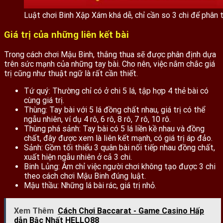
Luật chơi Binh Xập Xám khá dễ, chỉ cần so 3 chi để phân 
Giá trị của những liên kết bài
Trong cách chơi Mậu Binh, thắng thua sẽ được phân định dựa
trên sức mạnh của những tay bài. Cho nên, việc nắm chắc giá
trị cũng như thuật ngữ là rất cần thiết.
Tứ quý: Thường chỉ có ở chi 5 lá, tập hợp 4 thẻ bài có
cùng giá trị.
Thùng: Tay bài với 5 lá đồng chất nhau, giá trị có thể
ngẫu nhiên, ví dụ 4 rô, 6 rô, 8 rô, 7 rô, 10 rô.
Thùng phá sảnh: Tay bài có 5 lá liền kề nhau và đồng
chất, đây được xem là liên kết mạnh, có giá trị áp đảo.
Sảnh: Gồm tối thiểu 3 quân bài nối tiếp nhau đồng chất,
xuất hiện ngẫu nhiên ở cả 3 chi.
Binh Lủng: Ám chỉ việc người chơi không tạo được 3 chi
theo cách chơi Mậu Binh đúng luật.
Mậu thầu: Những lá bài rác, giá trị nhỏ.
Xem Thêm
Cách Chơi Baccarat - Game Casino Hấp
dẫn Bậc Nhất HELLO88