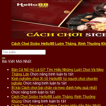
Cách Chơi Sicbo Hello88 Luôn Thắng, Rinh Thưởng K
Bài Viết Mới Nhất
Bắn Cá Nổ Hũ Là Gì? Tìm Hiểu Những Luật Chơi Và Mẹo
ở
Thắng Lớn
Chức năng bình luận bị tắt
Bắn
Kinh nghiệm chơi Xì tố Hello88 từ người chơi chuyên
ở
Cá
nghiệp
Chức năng bình luận bị tắt
Kinh
Nổ
Bí kíp Cách chơi bài chắn và mẹo đánh hiệu quả nhất
ở
nghiệm
Hũ
Chức năng bình luận bị tắt
Bí
chơi
Là
Cách Chơi Sicbo Hello88 Luôn Thắng, Rinh Thưởng
kíp
ở
Xì
Gì?
Khủng
Chức năng bình luận bị tắt
Cách
Cách
tố
Tìm
Cách Chơi Baccarat – Game Casino Hấp dẫn Bậc Nhất