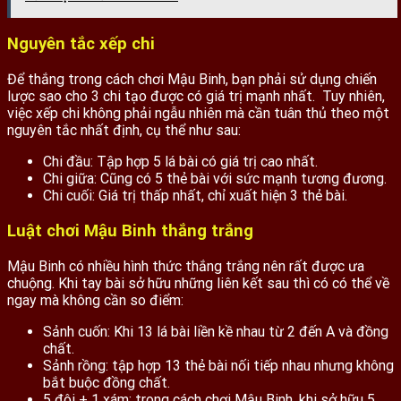
Nguyên tắc xếp chi
Để thắng trong cách chơi Mậu Binh, bạn phải sử dụng chiến
lược sao cho 3 chi tạo được có giá trị mạnh nhất. Tuy nhiên,
việc xếp chi không phải ngẫu nhiên mà cần tuân thủ theo một
nguyên tắc nhất định, cụ thể như sau:
Chi đầu: Tập hợp 5 lá bài có giá trị cao nhất.
Chi giữa: Cũng có 5 thẻ bài với sức mạnh tương đương.
Chi cuối: Giá trị thấp nhất, chỉ xuất hiện 3 thẻ bài.
Luật chơi Mậu Binh thắng trắng
Mậu Binh có nhiều hình thức thắng trắng nên rất được ưa
chuộng. Khi tay bài sở hữu những liên kết sau thì có có thể về
ngay mà không cần so điểm:
Sảnh cuốn: Khi 13 lá bài liền kề nhau từ 2 đến A và đồng
chất.
Sảnh rồng: tập hợp 13 thẻ bài nối tiếp nhau nhưng không
bắt buộc đồng chất.
5 đôi + 1 xám: trong cách chơi Mậu Binh, khi sở hữu 5