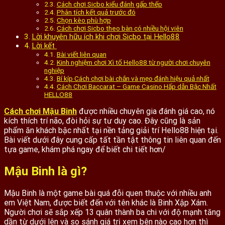
Cách chơi Sicbo kiểu đánh gấp thếp
Phân tích kết quả trước đó
Chọn kèo phù hợp
Cách chơi Sicbo theo bàn có nhiều hội viên
Lời khuyên hữu ích khi chơi Sicbo tại Hello88
Lời kết
Bài viết liên quan
Kinh nghiệm chơi Xì tố Hello88 từ người chơi chuyên
nghiệp
Bí kíp Cách chơi bài chắn và mẹo đánh hiệu quả nhất
Cách Chơi Baccarat – Game Casino Hấp dẫn Bậc Nhất
HELLO88
Cách chơi Mậu Binh
được nhiều chuyên gia đánh giá cao, nó
kích thích trí não, đòi hỏi sự tư duy cao. Đây cũng là sản
phẩm ăn khách bậc nhất tại nền tảng giải trí Hello88 hiện tại.
Bài viết dưới đây cung cấp tất tần tật thông tin liên quan đến
tựa game, khám phá ngay để biết chi tiết hơn/
Mậu Binh là gì?
Mậu Binh là một game bài quá đỗi quen thuộc với nhiều anh
em Việt Nam, được biết đến với tên khác là Binh Xập Xám.
Người chơi sẽ sắp xếp 13 quân thành ba chi với độ mạnh tăng
dần từ dưới lên và so sánh giá trị xem bên nào cao hơn thì