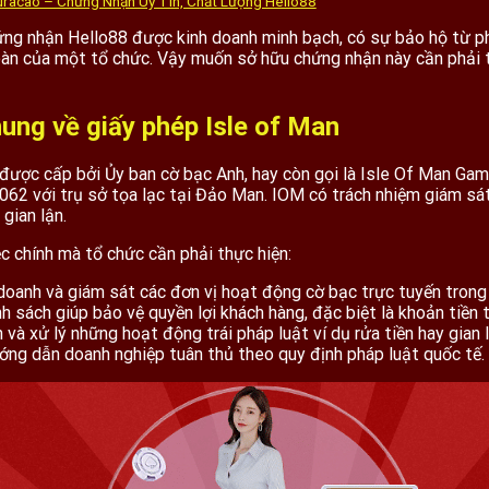
uracao – Chứng Nhận Uy Tín, Chất Lượng Hello88
ng nhận Hello88 được kinh doanh minh bạch, có sự bảo hộ từ phá
oàn của một tổ chức. Vậy muốn sở hữu chứng nhận này cần phải t
ung về giấy phép Isle of Man
được cấp bởi Ủy ban cờ bạc Anh, hay còn gọi là Isle Of Man Ga
062 với trụ sở tọa lạc tại Đảo Man. IOM có trách nhiệm giám sá
gian lận.
c chính mà tổ chức cần phải thực hiện:
doanh và giám sát các đơn vị hoạt động cờ bạc trực tuyến trong
h sách giúp bảo vệ quyền lợi khách hàng, đặc biệt là khoản tiền 
và xử lý những hoạt động trái pháp luật ví dụ rửa tiền hay gian l
ớng dẫn doanh nghiệp tuân thủ theo quy định pháp luật quốc tế.