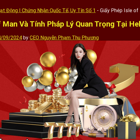
ạt Động | Chứng Nhận Quốc Tế, Uy Tín Số 1
-
Giấy Phép Isle of
of Man Và Tính Pháp Lý Quan Trọng Tại He
4/09/2024
by
CEO Nguyễn Phạm Thu Phương