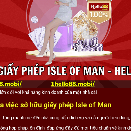
lớn đối với khả năng kinh doanh của một nhà cái
ủa việc sở hữu giấy phép Isle of Man
 động mạnh mẽ đến nhà cung cấp dịch vụ và cả người tiêu dùng, b
ng hợp pháp, ổn định, đáp ứng đầy đủ mọi tiêu chuẩn về kinh doa