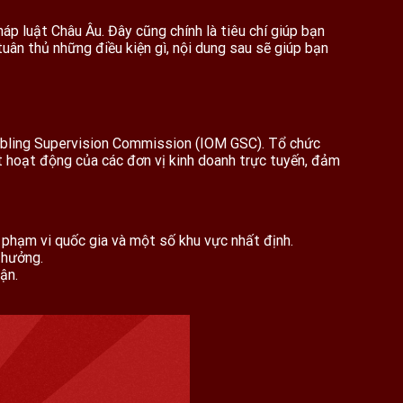
p luật Châu Âu. Đây cũng chính là tiêu chí giúp bạn
uân thủ những điều kiện gì, nội dung sau sẽ giúp bạn
mbling Supervision Commission (IOM GSC). Tổ chức
t hoạt động của các đơn vị kinh doanh trực tuyến, đảm
 phạm vi quốc gia và một số khu vực nhất định.
thưởng.
ận.