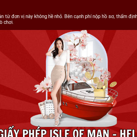
n từ đơn vị này không hề nhỏ. Bên cạnh phí nộp hồ sơ, thẩm định 
ò chơi.