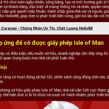
trò chơi luôn ngẫu nhiên, công bằng, tạo ra môi trường giải trí 
 lợi khách hàng, đặc biệt về mảng thông tin cá nhân, quyền riêng
 tiếp giải quyết mâu thuẫn, tranh chấp giữa nhà cái và người, giú
o Hello88, giúp đơn vị phát triển bền vững, gắn bó lâu dài với th
 Curacao - Chứng Nhận Uy Tín, Chất Lượng Hello88
p ứng để có được giấy phép Isle of Man
phép có điều kiện, nếu muốn sở hữu, doanh nghiệp cần đáp ứng đủ
ố quan trọng buộc mọi nhà cái phải tuân thủ.
 hội
 tảng có hoạt động xã hội tốt, chính sách cộng đồng chỉn chu. 
ên.
hóng sở hữu giấy phép Isle of Man, nhà cái cần tích cực tham gia
y thể hiện đơn vị là tổ chức cá cược có trách nhiệm, phát triển ki