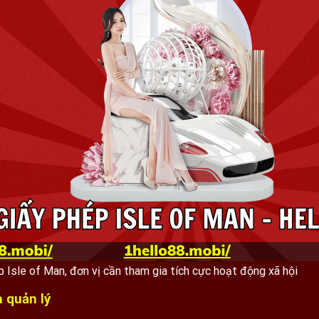
 Isle of Man, đơn vị cần tham gia tích cực hoạt động xã hội
 quản lý