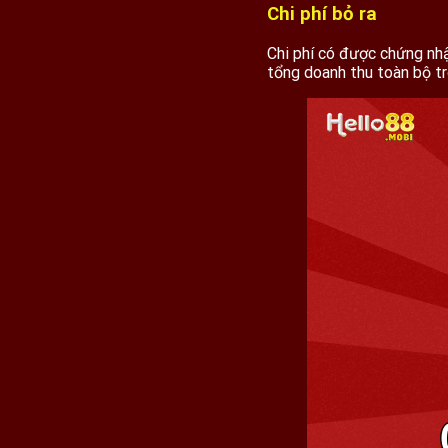
Chi phí bỏ ra
Chi phí có được chứng nhậ
tổng doanh thu toàn bộ tr